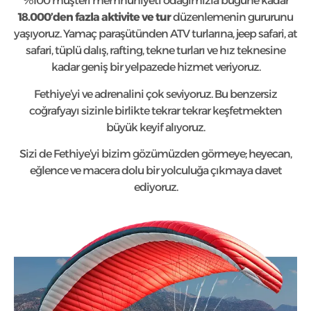
%100 müşteri memnuniyeti odağımızla bugüne kadar
18.000’den fazla aktivite ve tur
düzenlemenin gururunu
yaşıyoruz. Yamaç paraşütünden ATV turlarına, jeep safari, at
safari, tüplü dalış, rafting, tekne turları ve hız teknesine
kadar geniş bir yelpazede hizmet veriyoruz.
Fethiye’yi ve adrenalini çok seviyoruz. Bu benzersiz
coğrafyayı sizinle birlikte tekrar tekrar keşfetmekten
büyük keyif alıyoruz.
Sizi de Fethiye’yi bizim gözümüzden görmeye; heyecan,
eğlence ve macera dolu bir yolculuğa çıkmaya davet
ediyoruz.