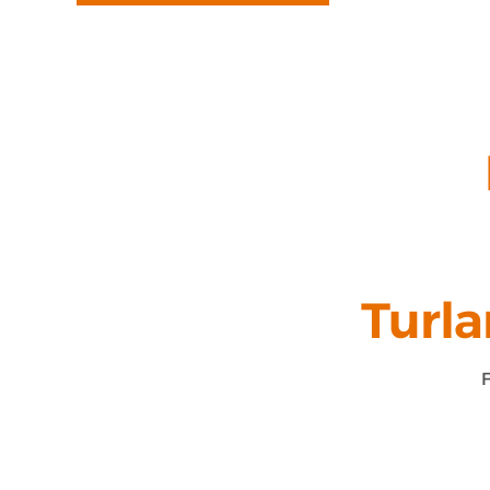
Turla
F