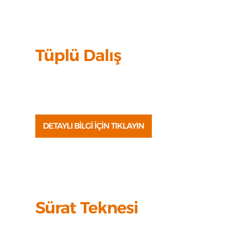
Tüplü Dalış
Ölüdeniz’in eşsiz koylarında, Ege’nin gizli
su altı dünyasını keşfetmeye ne dersiniz?
DETAYLI BİLGİ İÇİN TIKLAYIN
Sürat Teknesi