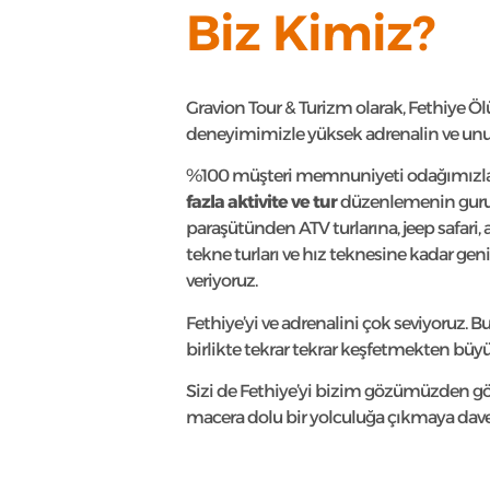
Biz Kimiz?
Gravion Tour & Turizm olarak, Fethiye Öl
deneyimimizle yüksek adrenalin ve unu
%100 müşteri memnuniyeti odağımızl
fazla aktivite ve tur
düzenlemenin guru
paraşütünden ATV turlarına, jeep safari, at 
tekne turları ve hız teknesine kadar gen
veriyoruz.
Fethiye’yi ve adrenalini çok seviyoruz. B
birlikte tekrar tekrar keşfetmekten büyük
Sizi de Fethiye’yi bizim gözümüzden gö
macera dolu bir yolculuğa çıkmaya dave