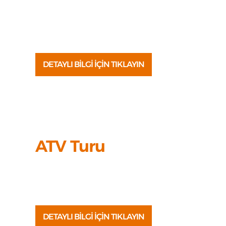
Fethiye’de sürat teknesi (speed boat) kiralayın ve
Ölüdeniz’in adaları & koyları arasında eşsiz bir deneyi
yaşayın.
DETAYLI BİLGİ İÇİN TIKLAYIN
ATV Turu
Kayaköy'ün orman yollarında, 4×4 ATV’lerle
heyecan dolu 1,5 saatlik yolculuğa hazır mısınız?
DETAYLI BİLGİ İÇİN TIKLAYIN