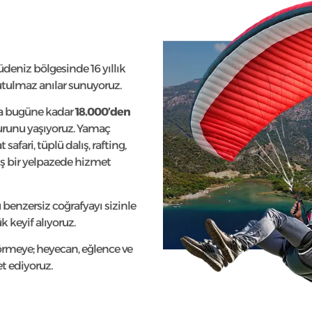
üdeniz bölgesinde 16 yıllık
tulmaz anılar sunuyoruz.
a bugüne kadar
18.000’den
runu yaşıyoruz. Yamaç
safari, tüplü dalış, rafting,
iş bir yelpazede hizmet
u benzersiz coğrafyayı sizinle
 keyif alıyoruz.
rmeye; heyecan, eğlence ve
t ediyoruz.