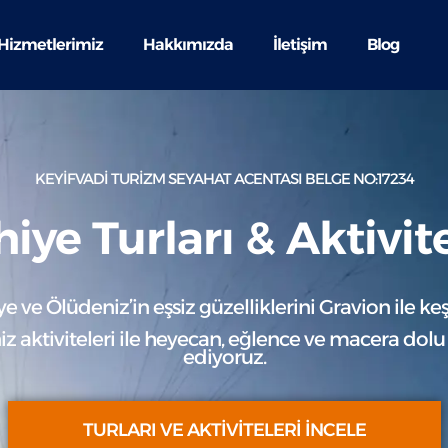
Hizmetlerimiz
Hakkımızda
İletişim
Blog
KEYİFVADİ TURİZM SEYAHAT ACENTASI BELGE NO:17234
hiye Turları & Aktivite
ye ve Ölüdeniz’in eşsiz güzelliklerini Gravion ile keş
niz aktiviteleri ile heyecan, eğlence ve macera do
ediyoruz.
TURLARI VE AKTİVİTELERİ İNCELE