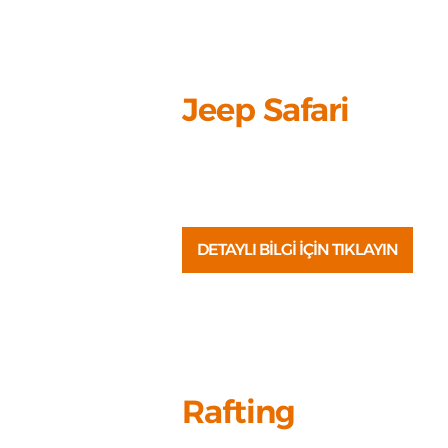
Jeep Safari
Saklıkent Kanyonu, Gizlikent Şelalesi si
tam günlük macera ve eğlence garanti
DETAYLI BİLGİ İÇİN TIKLAYIN
Rafting