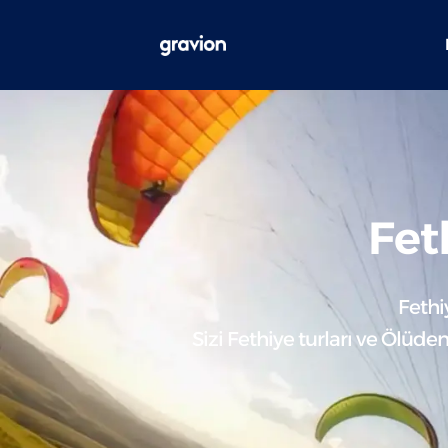
Fet
Fethi
Sizi Fethiye turları ve Ölüde