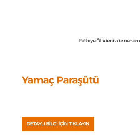
Fethiye Ölüdeniz’de neden e
Yamaç Paraşütü
Ölüdeniz'in eşsiz doğasının tadını
Fethiye yamaç paraşütü ile gökyüzünden çıkarın!
DETAYLI BİLGİ İÇİN TIKLAYIN