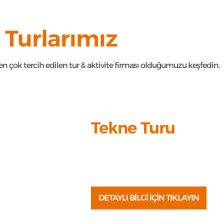
Turlarımız
n çok tercih edilen tur & aktivite firması olduğumuzu keşfedin.
Tekne Turu
Turkuaz koylar, altın sarısı plajlar, kris
uzak, doğayla iç içe bir gün sizi bekliyo
DETAYLI BİLGİ İÇİN TIKLAYIN