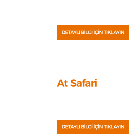
Dalaman’ın eşsiz doğasında A sınıfı ş
m
botlarla heyecan dolu bir deneyim yaş
DETAYLI BİLGİ İÇİN TIKLAYIN
At Safari
Ölüdeniz’in turkuaz suları ve Kayaköy’ü
dokusu eşliğinde saf binek atlarla keşif
DETAYLI BİLGİ İÇİN TIKLAYIN